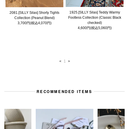
1925.[SILLY Silas] Teddy Warmy
2081.[SILLY Silas] Shorty Tights
Footless Collection (Classic Black
Collection (Peanut Blend)
checked)
3,700円(税込4,070円)
4,600円(税込5,060円)
1
<
>
RECOMMENDED ITEMS