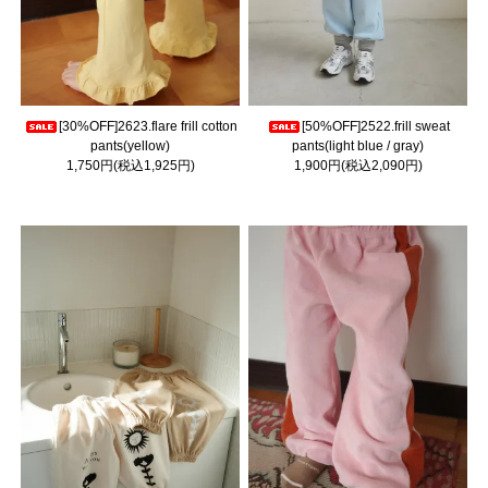
[30%OFF]2623.flare frill cotton
[50%OFF]2522.frill sweat
pants(yellow)
pants(light blue / gray)
1,750円(税込1,925円)
1,900円(税込2,090円)