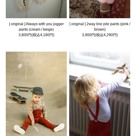
[ original ] Always with you jogger
[ original ] 2way line pile pants (pink /
pants (cream / beige)
brown)
3,800円(税込4,180円)
3,900円(税込4,290円)