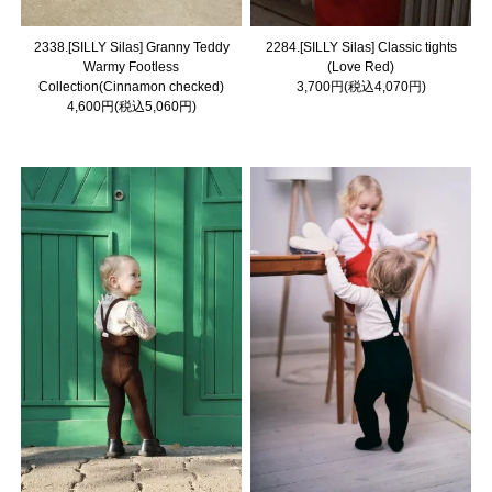
2338.[SILLY Silas] Granny Teddy
2284.[SILLY Silas] Classic tights
Warmy Footless
(Love Red)
Collection(Cinnamon checked)
3,700円(税込4,070円)
4,600円(税込5,060円)