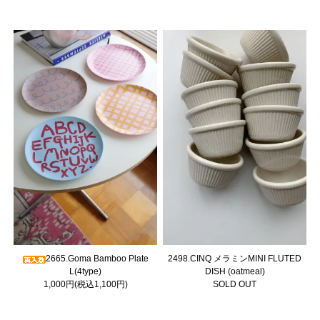
2665.Goma Bamboo Plate
2498.CINQ メラミンMINI FLUTED
L(4type)
DISH (oatmeal)
1,000円(税込1,100円)
SOLD OUT