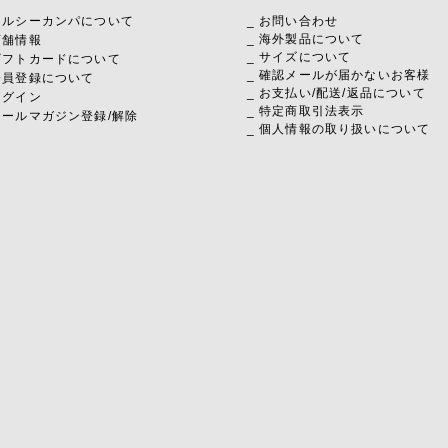
 メルシーカンパについて
_ お問い合わせ
_ 海外製品について
店舗情報
_ サイズについて
 ギフトカードについて
_ 確認メールが届かないお客様
 会員登録について
_ お支払い
/
配送
/
返品について
ログイン
_ 特定商取引法表示
メールマガジン登録/解除
_ 個人情報の取り扱いについて