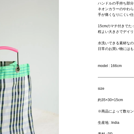
ハンドルの手持ち部分
ネオンカラーのやわら
手が痛くなりにくい仕
15cmのマチ付きで
程よい大きさでデイリ
水洗いできる素材なの
日常のお買い物にはも
model : 166cm
------------------------------
size
約35×30×15cm
※商品によって数セン
生産地 : India
素材 : PP