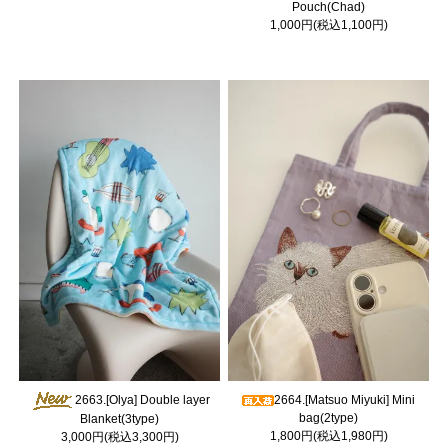
Pouch(Chad)
1,000円(税込1,100円)
2663.[Olya] Double layer
2664.[Matsuo Miyuki] Mini
bag(2type)
Blanket(3type)
1,800円(税込1,980円)
3,000円(税込3,300円)