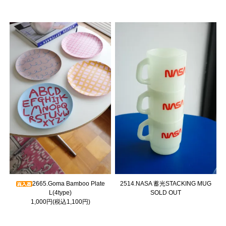
2665.Goma Bamboo Plate
2514.NASA 蓄光STACKING MUG
L(4type)
SOLD OUT
1,000円(税込1,100円)