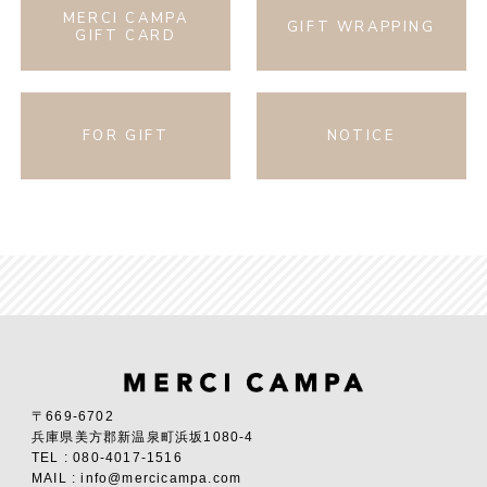
MERCI CAMPA
GIFT WRAPPING
GIFT CARD
FOR GIFT
NOTICE
〒669-6702
兵庫県美方郡新温泉町浜坂1080-4
TEL : 080-4017-1516
MAIL : info@mercicampa.com