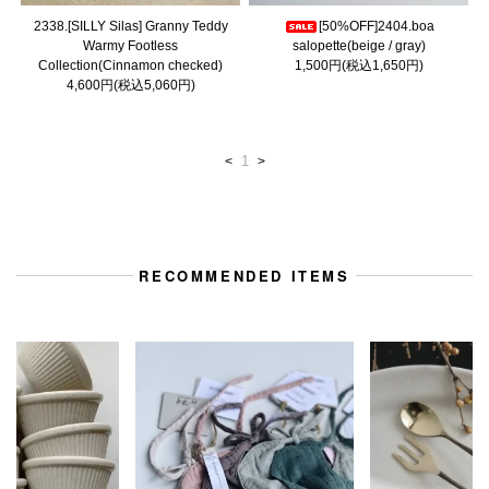
2338.[SILLY Silas] Granny Teddy
[50%OFF]2404.boa
Warmy Footless
salopette(beige / gray)
Collection(Cinnamon checked)
1,500円(税込1,650円)
4,600円(税込5,060円)
1
<
>
RECOMMENDED ITEMS