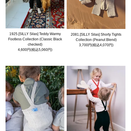
1925.[SILLY Silas] Teddy Warmy
2081.[SILLY Silas] Shorty Tights
Footless Collection (Classic Black
Collection (Peanut Blend)
checked)
3,700円(税込4,070円)
4,600円(税込5,060円)