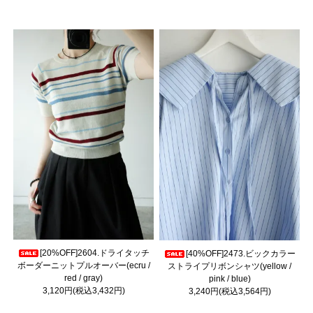
[20%OFF]2604.ドライタッチ
[40%OFF]2473.ビックカラー
ボーダーニットプルオーバー(ecru /
ストライプリボンシャツ(yellow /
red / gray)
pink / blue)
3,120円(税込3,432円)
3,240円(税込3,564円)