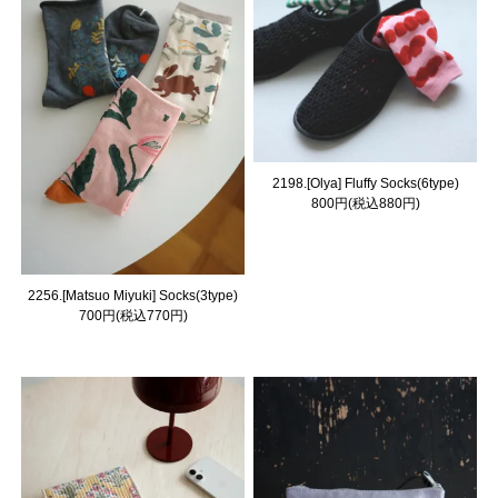
2198.[Olya] Fluffy Socks(6type)
800円(税込880円)
2256.[Matsuo Miyuki] Socks(3type)
700円(税込770円)