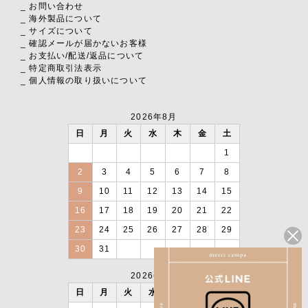
_ お問い合わせ
_ 海外製品について
_ サイズについて
_ 確認メールが届かないお客様
_ お支払い
/
配送
/
返品について
_ 特定商取引法表示
_ 個人情報の取り扱いについて
2026年8月
日
月
火
水
木
金
土
1
2
3
4
5
6
7
8
9
10
11
12
13
14
15
16
17
18
19
20
21
22
23
24
25
26
27
28
29
30
31
2026年9月
日
月
火
水
木
金
土