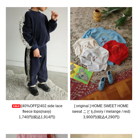
[40%OFF]2402.side lace
[ original ] HOME SWEET HOME
fleece tops(navy)
sweat こども(ivory / melange / red)
1,740円(税込1,914円)
3,900円(税込4,290円)