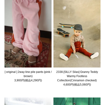
[ original ] 2way line pile pants (pink /
2338.[SILLY Silas] Granny Teddy
brown)
Warmy Footless
3,900円(税込4,290円)
Collection(Cinnamon checked)
4,600円(税込5,060円)