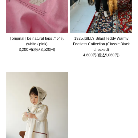
[ original ] be natural tops こども
1925.[SILLY Silas] Teddy Warmy
(white / pink)
Footless Collection (Classic Black
3,200円(税込3,520円)
checked)
4,600円(税込5,060円)