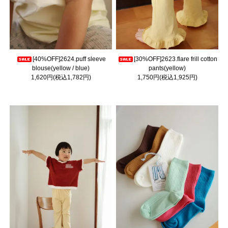
[40%OFF]2624.puff sleeve
[30%OFF]2623.flare frill cotton
blouse(yellow / blue)
pants(yellow)
1,620円(税込1,782円)
1,750円(税込1,925円)