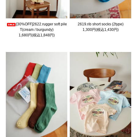
[30%OFF]2622.rugger soft pile
2619.rib short socks (2type)
T(cream / burgundy)
1,300円(税込1,430円)
1,680円(税込1,848円)