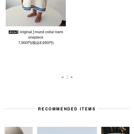
[ original ] round collar nami
onepiece
7,900円(税込8,690円)
1
<
>
RECOMMENDED ITEMS