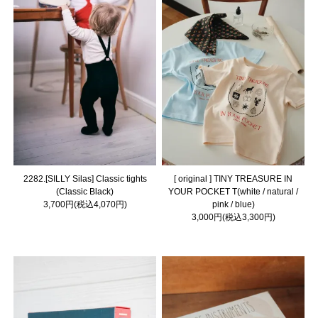
2282.[SILLY Silas] Classic tights
[ original ] TINY TREASURE IN
(Classic Black)
YOUR POCKET T(white / natural /
3,700円(税込4,070円)
pink / blue)
3,000円(税込3,300円)