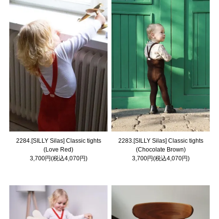
2284.[SILLY Silas] Classic tights
2283.[SILLY Silas] Classic tights
(Love Red)
(Chocolate Brown)
3,700円(税込4,070円)
3,700円(税込4,070円)