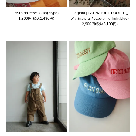
2618.rib crew socks(2type)
[ original ] EAT NATURE FOOD T こ
1,300円(税込1,430円)
ども(natural / baby pink / light blue)
2,900円(税込3,190円)