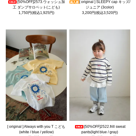
[50%OFF]2573.ウォッシュ加
[ original ] SLEEPY cap キッズ/
工 ダンプサロペット(こども)
ジュニア (3color)
1,750円(税込1,925円)
3,200円(税込3,520円)
[ original ] Always with you T こども
[50%OFF]2522.frill sweat
(white / blue / yellow)
pants(light blue / gray)