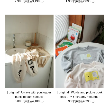
2,900円(税込3,190円)
1,900円(税込2,090円)
[ original ] Always with you jogger
[ original ] Words and picture book
pants (cream / beige)
tops こども(cream / melange)
3,800円(税込4,180円)
3,900円(税込4,290円)