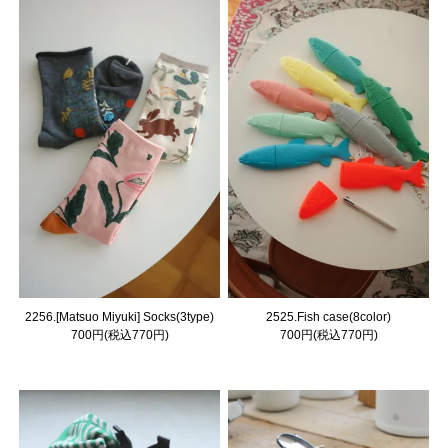
2256.[Matsuo Miyuki] Socks(3type)
2525.Fish case(8color)
700円(税込770円)
700円(税込770円)