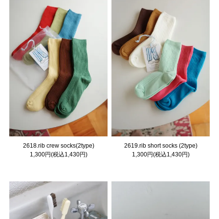
2618.rib crew socks(2type)
2619.rib short socks (2type)
1,300円(税込1,430円)
1,300円(税込1,430円)