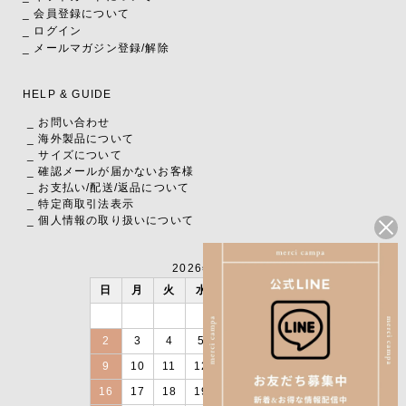
_ 会員登録について
_ ログイン
_ メールマガジン登録/解除
HELP & GUIDE
_ お問い合わせ
_ 海外製品について
_ サイズについて
_ 確認メールが届かないお客様
_ お支払い
/
配送
/
返品について
_ 特定商取引法表示
_ 個人情報の取り扱いについて
2026年8月
日
月
火
水
木
金
土
1
2
3
4
5
6
7
8
9
10
11
12
13
14
15
16
17
18
19
20
21
22