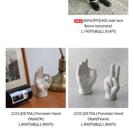
[40%OFF]2402.side lace
fleece tops(navy)
1,740円(税込1,914円)
2224.[DETAIL] Porcelain Hand
2225.[DETAIL] Porcelain Hand
Objet(OK)
Objet(Peace)
1,800円(税込1,980円)
1,800円(税込1,980円)