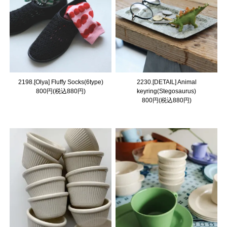
2198.[Olya] Fluffy Socks(6type)
2230.[DETAIL] Animal
800円(税込880円)
keyring(Stegosaurus)
800円(税込880円)