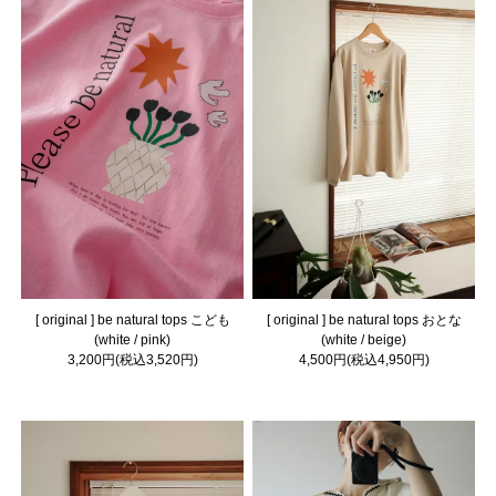
[ original ] be natural tops こども
[ original ] be natural tops おとな
(white / pink)
(white / beige)
3,200円(税込3,520円)
4,500円(税込4,950円)