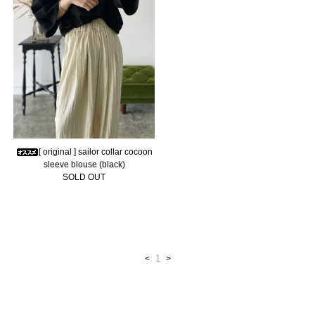
[ original ] sailor collar cocoon
sleeve blouse (black)
SOLD OUT
1
<
>