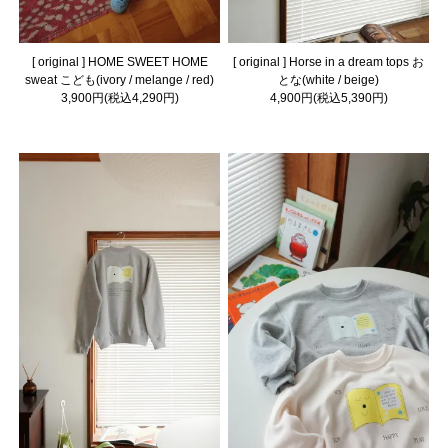
[ original ] HOME SWEET HOME
[ original ] Horse in a dream tops お
sweat こども(ivory / melange / red)
とな(white / beige)
3,900円(税込4,290円)
4,900円(税込5,390円)