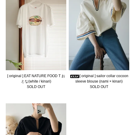
[ original ] EAT NATURE FOOD T お
[ original ] sailor collar cocoon
とな(white / kinari)
sleeve blouse (nami × kinari)
SOLD OUT
SOLD OUT