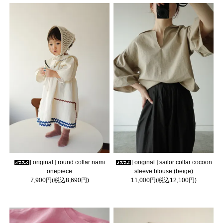
[ original ] round collar nami
[ original ] sailor collar cocoon
onepiece
sleeve blouse (beige)
7,900円(税込8,690円)
11,000円(税込12,100円)