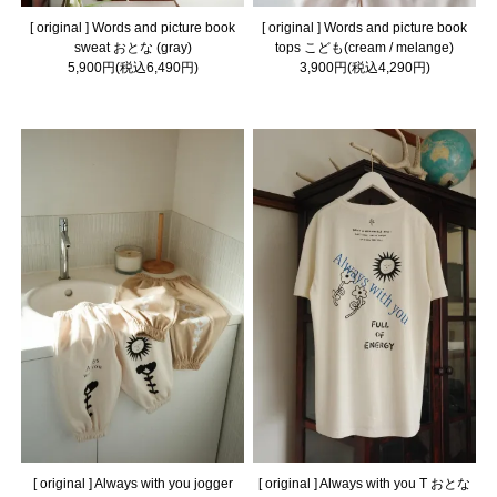
[ original ] Words and picture book
[ original ] Words and picture book
sweat おとな (gray)
tops こども(cream / melange)
5,900円(税込6,490円)
3,900円(税込4,290円)
[ original ] Always with you jogger
[ original ] Always with you T おとな