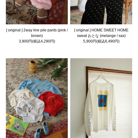
[ original ] 2way line pile pants (pink /
[ original ] HOME SWEET HOME
brown)
sweat おとな (melange / sax)
3,900円(税込4,290円)
5,900円(税込6,490円)