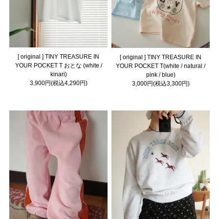
[ original ] TINY TREASURE IN
[ original ] TINY TREASURE IN
YOUR POCKET T おとな (white /
YOUR POCKET T(white / natural /
kinari)
pink / blue)
3,900円(税込4,290円)
3,000円(税込3,300円)