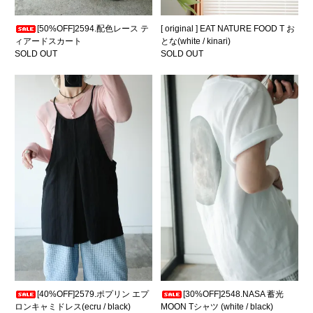
[50%OFF]2594.配色レース テ
[ original ] EAT NATURE FOOD T お
ィアードスカート
とな(white / kinari)
SOLD OUT
SOLD OUT
[40%OFF]2579.ポプリン エプ
[30%OFF]2548.NASA 蓄光
ロンキャミドレス(ecru / black)
MOON Tシャツ (white / black)