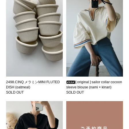
2498.CINQ メラミンMINI FLUTED
[ original ] sailor collar cocoon
DISH (oatmeal)
sleeve blouse (nami × kinari)
SOLD OUT
SOLD OUT