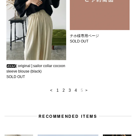
チホ様専用ページ
SOLD OUT
[ original ] sailor collar cocoon
sleeve blouse (black)
SOLD OUT
<
1
2
3
4
5
>
RECOMMENDED ITEMS